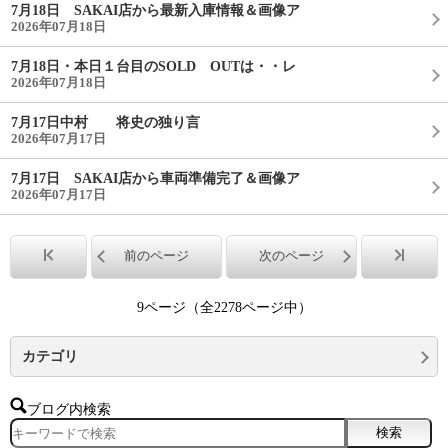
7月18日 SAKAI店から最新入庫情報＆画像ア
2026年07月18日
7月18日・本日１台目のSOLD OUTは・・レ
2026年07月18日
7月17日中村 将史の独り言
2026年07月17日
7月17日 SAKAI店から車両準備完了＆画像ア
2026年07月17日
前のページ
次のページ
9ページ（全2278ページ中）
カテゴリ
ブログ内検索