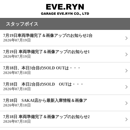
スタッフボイス
7月19日車両準備完了＆画像アップのお知らせ2台
2026年07月19日
7月19日 車両準備完了＆画像アップのお知らせ1
2026年07月19日
7月18日、本日3台目のSOLD OUTは・・・
2026年07月18日
7月18日 本日2台目のSOLD OUTは・・・
2026年07月18日
7月18日 SAKAI店から最新入庫情報＆画像ア
2026年07月18日
7月18日 車両準備完了＆画像アップのお知らせ2
2026年07月18日