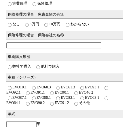
実費修理
保険修理
保険修理の場合 免責金額の有無
なし
5万円
10万円
わからない
保険修理の場合 保険会社の名称
車両購入履歴
弊社で購入
他社で購入
車種（シリーズ）
EVO10.1
EVO60.3
EVO61.3
EVO93.1
EVO92.1
EVO91.1
EVO90.1
EVO46.2
EVO87.1
EVO88.1
EVO82.1
EVO63.1
EVO64.1
EVO90.2
EVO91.2
その他
年式
年