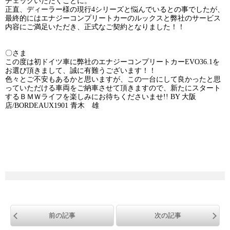
チェックいただくことに。
正直、ディーラー様の現行4シリーズと悩んでいるとの事でしたが、
最終的にはエナジーコンプリートカーのルックスと弊社のサービス
内容にご満足いただき、正式なご契約となりました！！
〇さま
この度は初ドイツ車に弊社のエナジーコンプリートカーEVO36.1を
お選び頂きまして、誠に有難うございます！！
色々とご不安もあるかと思いますが、この一台にして良かったと思
っていただける車両をご納車させて頂きますので、新たにスタート
するＢＭＷライフを楽しみにお待ちくださいませ!! BY 大阪
店/BORDEAUX1901 青木 雄
前の記事
次の記事