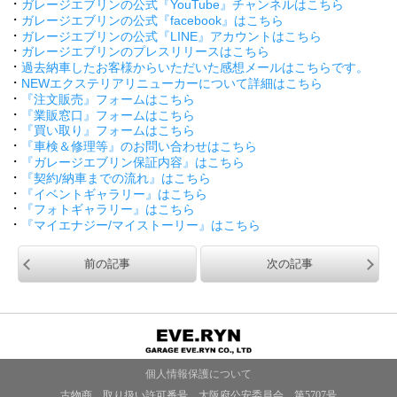
・
ガレージエブリンの公式『YouTube』チャンネルはこちら
・
ガレージエブリンの公式『facebook』はこちら
・
ガレージエブリンの公式『LINE』アカウントはこちら
・
ガレージエブリンのプレスリリースはこちら
・
過去納車したお客様からいただいた感想メールはこちらです。
・
NEWエクステリアリニューカーについて詳細はこちら
・
『注文販売』フォームはこちら
・
『業販窓口』フォームはこちら
・
『買い取り』フォームはこちら
・
『車検＆修理等』のお問い合わせはこちら
・
『ガレージエブリン保証内容』はこちら
・
『契約/納車までの流れ』はこちら
・
『イベントギャラリー』はこちら
・
『フォトギャラリー』はこちら
・
『マイエナジー/マイストーリー』はこちら
前の記事
次の記事
個人情報保護について
古物商 取り扱い許可番号 大阪府公安委員会 第5707号