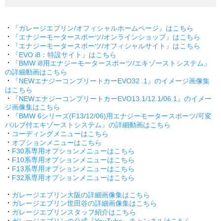
・
『ガレージエブリン/オフィシャルホームページ』はこちら
・
『エナジーモータースポーツ/オンラインショップ』はこちら
・
『エナジーモータースポーツ/オフィシャルサイト』はこちら
・
『EVO i8：特設サイト』はこちら
・
『BMW i8用エナジーモータースポーツ/エキゾーストシステム』
の詳細動画はこちら
・
『NEWエナジーコンプリートカーEVO32 .1』のイメージ画像集
はこちら
・
『NEWエナジーコンプリートカーEVO13.1/12.1/06.1』のイメー
ジ画像集はこちら
・
『BMW 6シリーズ(F13/12/06)用エナジーモータースポーツ/可変
バルブ付エキゾーストシステム』の詳細動画はこちら
・
コーディングメニューはこちら
・
オプションメニューはこちら
・
F30系専用オプションメニューはこちら
・
F10系専用オプションメニューはこちら
・
F13系専用オプションメニューはこちら
・
F32系専用オプションメニューはこちら
・
ガレージエブリン大阪の詳細画像集はこちら
・
ガレージエブリン世田谷の詳細画像集はこちら
・
ガレージエブリンスタッフ紹介はこちら
・
ガレージエブリンの公式『YouTube』チャンネルはこちら