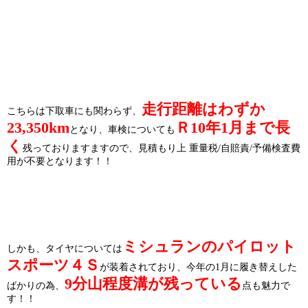
走行距離はわずか
こちらは下取車にも関わらず、
23,350km
Ｒ10年1月まで長
となり、車検についても
く
残っておりますますので、見積もり上 重量税/自賠責/予備検査費
用が不要となります！！
ミシュランのパイロット
しかも、タイヤについては
スポーツ４Ｓ
が装着されており、今年の1月に履き替えした
9分山程度溝が残っている
ばかりの為、
点も魅力で
す！！