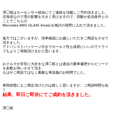
澤◯様はカーセンサー経由にてご連絡を頂戴しご予約頂きました。
北海道なので雪の影響を大きく受けますので、四駆が必須条件との
ことでこちらの
Mercedes AMG GLA45 4maticを検討の視野に入れて頂きました。
遠方ではございますが、現車確認にお越しいただきご商談をさせて
頂きました。
アドバンスドパッケージ付きでホールド性も抜群にいいのでドライ
ブもよりご堪能頂けるかと思います。
おクルマが非常に大好きな澤◯様とは
過去の愛車遍歴やエピソード
を多数お伺いさせて頂き、
もはやご商談ではなく素敵な車談義のお時間でした。
車両状態にもご満足頂けたのは嬉しく思いますが、ご商談時間も短
く
結果、即日ご即決にてご成約を頂きました。
澤◯様