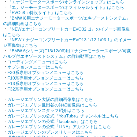
・
『エナジーモータースポーツ/オンラインショップ』はこちら
・
『エナジーモータースポーツ/オフィシャルサイト』はこちら
・
『EVO i8：特設サイト』はこちら
・
『BMW i8用エナジーモータースポーツ/エキゾーストシステム』
の詳細動画はこちら
・
『NEWエナジーコンプリートカーEVO32 .1』のイメージ画像集
はこちら
・
『NEWエナジーコンプリートカーEVO13.1/12.1/06.1』のイメー
ジ画像集はこちら
・
『BMW 6シリーズ(F13/12/06)用エナジーモータースポーツ/可変
バルブ付エキゾーストシステム』の詳細動画はこちら
・
コーディングメニューはこちら
・
オプションメニューはこちら
・
F30系専用オプションメニューはこちら
・
F10系専用オプションメニューはこちら
・
F13系専用オプションメニューはこちら
・
F32系専用オプションメニューはこちら
・
ガレージエブリン大阪の詳細画像集はこちら
・
ガレージエブリン世田谷の詳細画像集はこちら
・
ガレージエブリンスタッフ紹介はこちら
・
ガレージエブリンの公式『YouTube』チャンネルはこちら
・
ガレージエブリンの公式『facebook』はこちら
・
ガレージエブリンの公式『LINE』アカウントはこちら
・
ガレージエブリンのプレスリリースはこちら