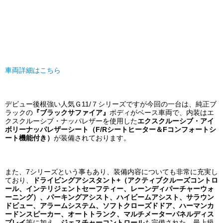
車両詳細はこちら
デビュー後根強い人気Ｇ11/７シリーズですが今回の一台は、純正ブ
ラックの
『ブラックサファイア』
ボディがベース車両で、内装はエ
クスクルーシブ・ナッパレザーを使用した
エクスクルーシブ・アイ
ボリーナッパレザーシート（F/Rシートヒーター＆Fコンフォートシ
ート機能付き）
が装備されております
。
また、7シリーズという事もあり、装備内容についても非常に充実し
ており、
ドライビングアシスタント+（アクティブクルーズコントロ
ール、インテリジェントセーフティー、レーンディパーチャーウォ
ーニング）、パーキングアシスト、ハイビームアシスト、サラウン
ドビュー、アラームシステム、ソフトクローズドドア、ハーマンカ
ードンスピーカー、オートトランク、マルチメーターパネルディス
プレイ
等に加え、
ジェスチャーコントロール
も完備された、最上級