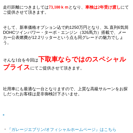
走行距離につきましては
73,100ｋｍ
となり、
車検は2年受け渡し
にて
ご提供させて頂きます。
そして、新車価格オプション込で約1250万円となり、3L 直列6気筒
DOHCツインパワー・ターボ・エンジン（326馬力）搭載で、メー
カー公表燃費が12.2リッターという点も同グレードの魅力でしょ
う。
下取車ならではのスペシャル
そんな1台を今回は
プライス
にてご提供させて頂きます。
社用車にも最適な一台となりますので、上質な高級サルーンをお探
しだったお客様は是非御検討下さいませ。
・
『ガレージエブリン/オフィシャルホームページ』はこちら