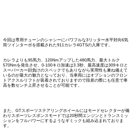
今回は専用チューンのシャシーにパワフルな3リッター水平対向6気
筒ツインターボを搭載された911カレラ4GTSの入庫です。
カレラよりも95馬力、120Nmアップした480馬力、最大トルク
570Nmを発生させ、0-100キロ加速は3.3秒、最高速度は309キロと
スーパーカー顔負けのスペックでもありながら実用性も兼ね備えて
いるのが最大の魅力となっており、当車両にはオプションのフロン
トアクスルリフトが装着されておりますので段差の際にも任意で車
高を数センチ上昇させることが可能です。
また、GTスポーツステアリングホイールにはモードセレクターが備
わりスポーツレスポンスモードでは20秒間エンジンとトランスミッ
ションをフルパワーにするようなギミックも組み込まれておりま
す。