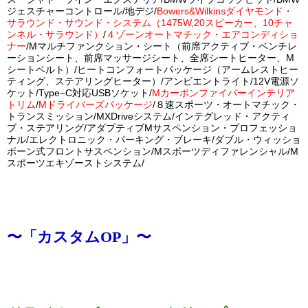
ジェスチャーコントロール/地デジ/
Bowers&Wilkinsダイヤモンド・
サラウンド・サウンド・システム（1475W,20スピーカー、10チャ
ンネル・サラウンド）
/
４ゾーンオートマチック・エアコンディショ
ナー
/Mマルチファンクション・シート（前席アクティブ・ベンチレ
ーションシート、前席マッサージシート、全席シートヒーター、M
シートベルト）/ヒートコンフォートパッケージ（アームレストヒー
ティング、ステアリングヒーター）/アンビエントライト/12V電源ソ
ケット/Type−C対応USBソケット/
Mカーボンファイバーインテリア
トリム
/
Mドライバーズパッケージ
/８速スポーツ・オートマチック・
トランスミッション/MXDriveシステム/インテグレッド・アクティ
ブ・ステアリング/アダプティブMサスペンション・プロフェッショ
ナル/エレクトロニック・パーキング・ブレーキ/ダブル・ウィッショ
ボーン式フロントサスペンション/Mスポーツディファレンシャル/M
スポーツエキゾーストシステム/
〜
「カスタムOP」〜