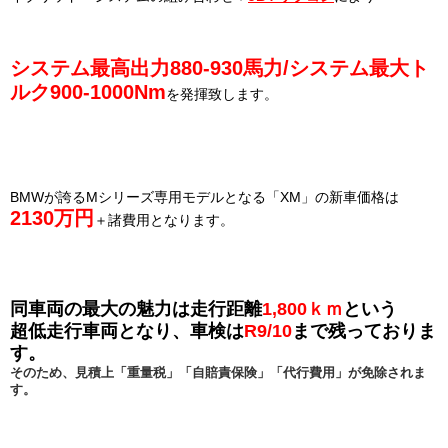
システム最高出力880-930馬力/システム最大ト
ルク900-1000Nm
を発揮致します。
BMWが誇るMシリーズ専用モデルとなる「XM」の新車価格は
2130万円
＋諸費用となります。
同車両の最大の魅力は走行距離
1,800ｋｍ
という
超低走行車両となり、
車検は
R9/10
まで残っておりま
す。
そのため、見積上
「重量税」「自賠責保険」「代行費用」が免除されま
す。