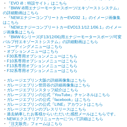
・
『EVO i8：特設サイト』はこちら
・
『BMW i8用エナジーモータースポーツ/エキゾーストシステム』
の詳細動画はこちら
・
『NEWエナジーコンプリートカーEVO32 .1』のイメージ画像集
はこちら
・
『NEWエナジーコンプリートカーEVO13.1/12.1/06.1』のイメー
ジ画像集はこちら
・
『BMW 6シリーズ(F13/12/06)用エナジーモータースポーツ/可変
バルブ付エキゾーストシステム』の詳細動画はこちら
・
コーディングメニューはこちら
・
オプションメニューはこちら
・
F30系専用オプションメニューはこちら
・
F10系専用オプションメニューはこちら
・
F13系専用オプションメニューはこちら
・
F32系専用オプションメニューはこちら
・
ガレージエブリン大阪の詳細画像集はこちら
・
ガレージエブリン世田谷の詳細画像集はこちら
・
ガレージエブリンスタッフ紹介はこちら
・
ガレージエブリンの公式『YouTube』チャンネルはこちら
・
ガレージエブリンの公式『facebook』はこちら
・
ガレージエブリンの公式『LINE』アカウントはこちら
・
ガレージエブリンのプレスリリースはこちら
・
過去納車したお客様からいただいた感想メールはこちらです。
・
NEWエクステリアリニューカーについて詳細はこちら
・
『注文販売』フォームはこちら