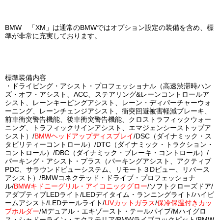
BMW 「XM」は通常のBMWではオプション設定の装備を含め、標
準が非常に充実しております。
標準装備内容
・ドライビング・アシスト・プロフェッショナル（高速渋滞時ハン
ズ・オフ・アシスト、ACC、ステアリング&レーンコントロールア
シスト、レーンキーピングアシスト、レーン・ディパーチャーウォ
ーニング、レーンチェンジアシスト、衝突回避被害軽減ブレーキ、
前車衝突警告機能、後車衝突警告機能、クロストラフィックウォー
ニング、トラフィックサインアシスト、エマジェンシーストップア
シスト）/
BMWヘッドアップディスプレイ
/DSC（ダイナミック・ス
タビリティーコントロール）/DTC（ダイナミック・トラクション・
コントロール）/DBC（ダイナミック・ブレーキ・コントロール）/
パーキング・アシスト・プラス（パーキングアシスト、アクティブ
PDC、サラウンドビューシステム、リモート３Dビュー、リバース
アシスト）/BMWコネクテッド・ドライブ・プロフェッショナ
ル/
BMWキドニーグリル・アイコニックグロー
/ソフトクローズドア/
アダプティブLEDライト/LEDデイタイム・ランニングライト/ハイビ
ームアシスト/LEDテールライト/
UVカットガラス
/
保冷保温付きカッ
プホルダー
/Mデュアル・エキゾースト・テールパイプ/Mハイグロ
ス・シャドーライン・エクステリア/BMWライブコックピット/BMW