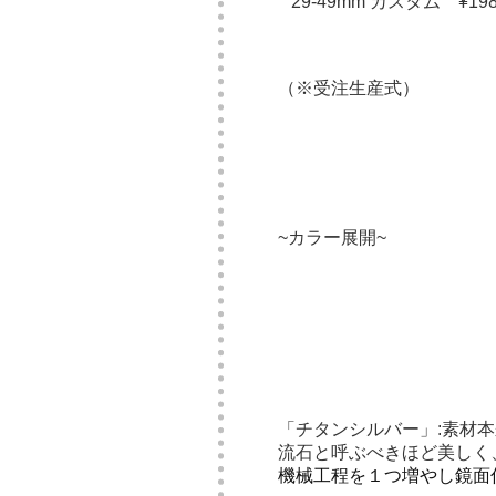
29-49mm カスタム ¥19
（※受注生産式）
~カラー展開~
「チタンシルバー」:素材
流石と呼ぶべきほど美しく
機械工程を１つ増やし鏡面