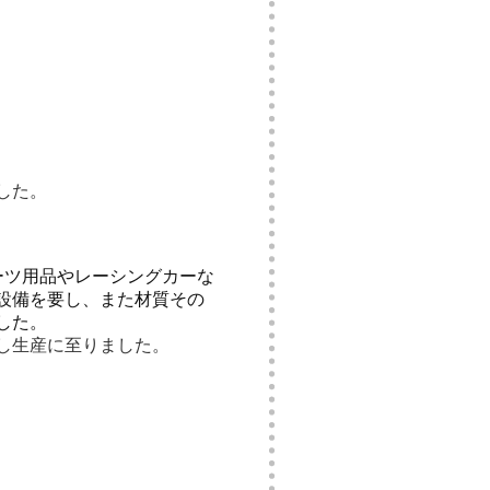
した。
ーツ用品やレーシングカーな
設備を要し、また材質その
した。
し生産に至りました。