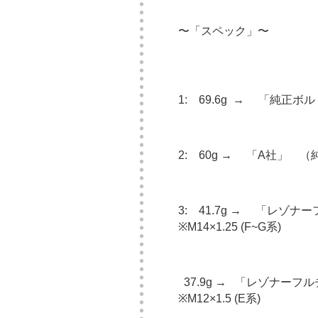
〜「スペック」〜
1: 69.6g → 「純正ボ
2: 60g → 「A社」 （
3: 41.7g → 「レゾナ
※M14×1.25 (F~G系)
37.9g →
「レゾナーフル
※M12×1.5 (E系)