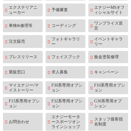
エクステリアニ
エナジーMSオフ
予備審査
ューカー
ィシャルサイト
ワンプライス宣
車検&修理等
コーディング
言
フォトギャラリ
イベントギャラ
注文販売
ー
リー
プレスリリース
フェイスブック
板金塗装修理
業販窓口
求人募集
キャンペーン
マイエナジー/マ
F30系専用オプシ
F10系専用オプシ
イストーリー
ョン
ョン
F13系専用オプシ
F32系専用オプシ
G30系専用オプ
ョン
ョン
ション
エナジーモータ
スタッフ接客指
お問合わせ
ースポーツオン
名制度
ラインショップ