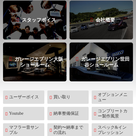
スタッフボイス
会社概要
ガレージエブリン大阪
ガレージエブリン世田
ショールーム
谷ショールーム
オプションメニ
ユーザーボイス
買い取り
ュー
コンプリートカ
Youtube
納車整備保証
ー製作風景
マフラー音サン
契約〜納車まで
スペック&イン
プル
の流れ
プレッション