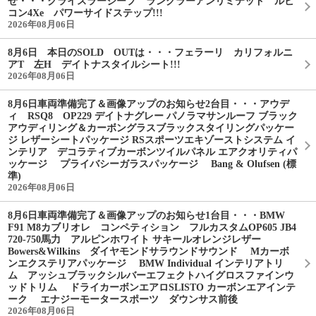
せ・・・クライスラージープ ラングラーアンリミテッド ルビ
コン4Xe パワーサイドステップ!!!
2026年08月06日
8月6日 本日のSOLD OUTは・・・フェラーリ カリフォルニ
アT 左H デイトナスタイルシート!!!
2026年08月06日
8月6日車両準備完了＆画像アップのお知らせ2台目・・・アウデ
ィ RSQ8 OP229 デイトナグレー パノラマサンルーフ ブラック
アウディリング＆カーボングラスブラックスタイリングパッケー
ジ レザーシートパッケージ RSスポーツエキゾーストシステム イ
ンテリア デコラティブカーボンツイルパネル エアクオリティパ
ッケージ プライバシーガラスパッケージ Bang & Olufsen (標
準)
2026年08月06日
8月6日車両準備完了＆画像アップのお知らせ1台目・・・BMW
F91 M8カブリオレ コンペティション フルカスタムOP605 JB4
720-750馬力 アルピンホワイト サキールオレンジレザー
Bowers&Wilkins ダイヤモンドサラウンドサウンド Mカーボ
ンエクステリアパッケージ BMW Individual インテリアトリ
ム アッシュブラックシルバーエフェクトハイグロスファインウ
ッドトリム ドライカーボンエアロSLISTO カーボンエアインテ
ーク エナジーモータースポーツ ダウンサス前後
2026年08月06日