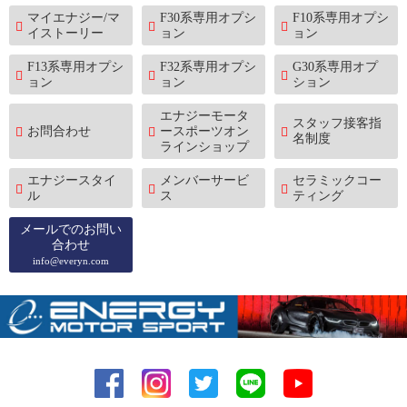
マイエナジー/マ
F30系専用オプシ
F10系専用オプシ
イストーリー
ョン
ョン
F13系専用オプシ
F32系専用オプシ
G30系専用オプ
ョン
ョン
ション
エナジーモータ
スタッフ接客指
お問合わせ
ースポーツオン
名制度
ラインショップ
エナジースタイ
メンバーサービ
セラミックコー
ル
ス
ティング
メールでのお問い
合わせ
info@everyn.com