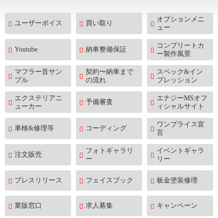
オプションメニ
ユーザーボイス
買い取り
ュー
コンプリートカ
Youtube
納車整備保証
ー製作風景
マフラー音サン
契約〜納車まで
スペック&イン
プル
の流れ
プレッション
エクステリアニ
エナジーMSオフ
予備審査
ューカー
ィシャルサイト
ワンプライス宣
車検&修理等
コーディング
言
フォトギャラリ
イベントギャラ
注文販売
ー
リー
プレスリリース
フェイスブック
板金塗装修理
業販窓口
求人募集
キャンペーン