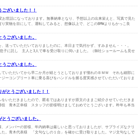
うございました！！
大変お世話になっております。無事納車となり、予想以上の出来栄えと、写真で見た
り実物を目にして、運転してみると、想像以上で、どこのBMWよりもかっこ良
とうございました。
、送っていただいておりましたのに、本日まで気付かず、すみません・・・。
ンを息子に託し 主人と3人で車を受け取りに伺いました。（御社ショールームも見せ
とうございました。
していただいてから早二か月が経とうとしております憧れのＢＭＷ それも細部に
ナジーコンプリート車に乗る喜びをハンドルを握る度実感させていただいておりま
りがとうございました！！
ルをいただきましたので、匿名ではありますが原文のままご紹介させていただきま
締役 青木正幸様 スタッフの皆様明けましておめでとうございます。昨年も本当
がとうございました。
様、メンバーの皆様、年内納車は厳しいと思っておりましたが、サプライズなクリ
した。青木代表様 「文句なしの１台」を確かに受け取りました。マジ文句なしで