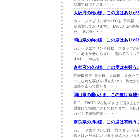
な面で目にとどま・・・
大阪府の松○様、この度はありが
ガレージエブリン青木CEO様 手嶋様
変感謝しております。 EVO30.1
た。 EVO9・・・
岡山県の向○様、この度はありが
ガレージエブリン斉藤様 スタッフの
こにあるか分からずに、電話でスタッフ
すm(_ _)mあち・・・
京都府の久○様、この度は有難う
代表取締役 青木様、近藤様、スタッフ
ーになれた喜びを押さえつつ、御社か
道路を走って帰りま・・・
岡山県の藤○さま、この度は有難
昨日、EVO10.2を納車させて頂き
原文にて御紹介させて頂きます。※以
カピカで車輌自体・・・
奈良県の川○様、この度は有難う
ガレージエブリン近藤 様スタッフの皆
購入はただ単にいい車を買えたという