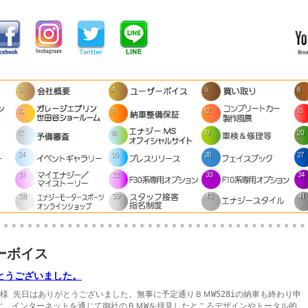
ーボイス
とうございました。
様 先日はありがとうございました。無事に予定通りＢＭW528iの納車も終わり申
す。インターネットを通じて御社のＢＭWを拝見したところデザインやトータル的