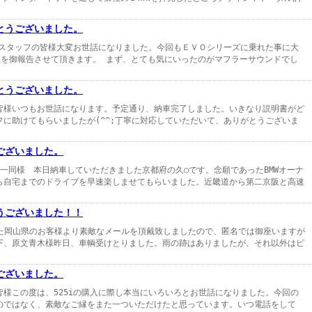
とうございました。
 スタッフの皆様大変お世話になりました。今回もＥＶＯシリーズに乗れた事に大
の感想を御報告させて頂きます。 まず、とても気にいったのがマフラーサウンドでし
とうございました。
皆様いつもお世話になります。予定通り、納車完了しました。いきなり説明書がど
に助けてもらいましたが(^^;丁寧に対応していただいて、ありがとうございま
ございました。
一同様 本日納車していただきました京都府の久○です。念願であったBMWオーナ
ら自宅までのドライブを早速楽しませてもらいました。近畿道から第二京阪と高速
うございました！！
ました岡山県のお客様より素敵なメールを頂戴致しましたので、匿名では御座いますが
下、原文青木様昨日、車輌受けとりました。雨の跡はありましたが、それ以外はピ
ございました。
様この度は、525iの購入に際し本当にいろいろとお世話になりました。今回の
のではなく、素敵なご縁をまた一ついただけたと思っています。いつ電話をして