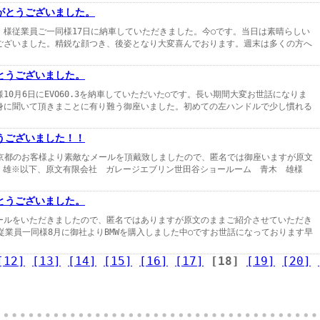
がとうございました。
 様従業員ご一同様17日に納車していただきました。今○です。当日は素晴らしい
ございました。精鋭な顔つき、後姿となり大変喜んでおります。週末は多くの方へ
とうございました。
0月6日にEVO60.3を納車していただいた○です。長い期間大変お世話になりま
身に聞いて頂きまことに有り難う御座いました。初めての左ハンドルで少し慣れる
うございました！！
た東京都のお客様より素敵なメールを頂戴致しましたので、匿名では御座いますが原文
青木 雄※以下、原文有限会社 ガレージエブリン世田谷ショールーム 青木 雄様
とうございました。
ールをいただきましたので、匿名ではありますが原文のままご紹介させていただき
業員一同様8月に御社よりBMWを購入しました中○ですお世話になっております早
[12]
[13]
[14]
[15]
[16]
[17]
[18]
[19]
[20]