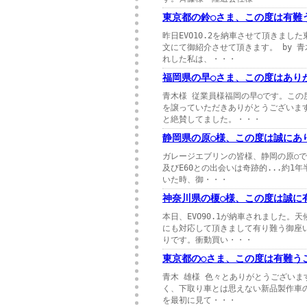
東京都の鈴○さま、この度は有難
昨日EVO10.2を納車させて頂きま
文にて御紹介させて頂きます。 by 
れした私は、・・・
福岡県の早○さま、この度はあり
青木様 従業員様福岡の早○です。こ
を譲っていただきありがとうございま
と絶賛してました。・・・
静岡県の原○様、この度は誠にあ
ガレージエブリンの皆様、静岡の原○で
及びE60との出会いは奇跡的...約1
いた時、御・・・
神奈川県の榎○様、この度は誠に
本日、EVO90.1が納車されました
にも対応して頂きまして有り難う御座
りです。衝動買い・・・
東京都の○さま、この度は有難う
青木 雄様 色々とありがとうござい
く、下取り車とは思えない新品製作車のよ
を最初に見て・・・