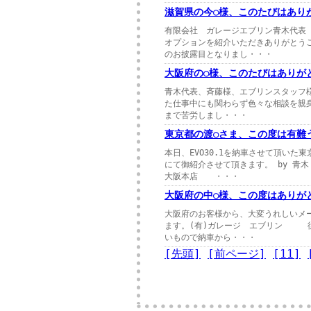
滋賀県の今○様、このたびはあり
有限会社 ガレージエブリン青木代表
オプションを紹介いただきありがとう
のお披露目となりまし・・・
大阪府の○様、このたびはありが
青木代表、斉藤様、エブリンスタッフ様1
た仕事中にも関わらず色々な相談を親
まで苦労しまし・・・
東京都の渡○さま、この度は有難
本日、EVO30.1を納車させて頂い
にて御紹介させて頂きます。 by 
大阪本店 ・・・
大阪府の中○様、この度はありが
大阪府のお客様から、大変うれしいメ
ます。(有)ガレージ エブリン 従
いもので納車から・・・
[先頭]
[前ページ]
[11]