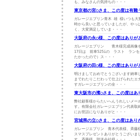
も、みなさんの気持ちの・・・
東京都の宮○さま、この度は有難
ガレージエブリン青木 雄 様いつも
時から良いと思っていましたが、やっぱ
く、大変満足していま・・・
大阪府の永○様、この度はありが
ガレージエブリン 青木様完成画像を
17日は 前車525iの ラスト ラ
たかったので）ス・・・
大阪府の田○様、この度はありが
明けましておめでとうございます納車
までわたりこだわって仕上げられたエ
すガレージエブリンの全・・・
東大阪市の濱○さま、この度はあ
弊社顧客様からたいへんうれしいメー
す。有限会社ガレージエブリン代表取
にお世話になりありがと・・・
宮城県の立○さま、この度はあり
ガレージエブリン 青木代表様、斉藤
スマスプレゼントありがとうございま
す。斉藤様 陸送会社様・・・