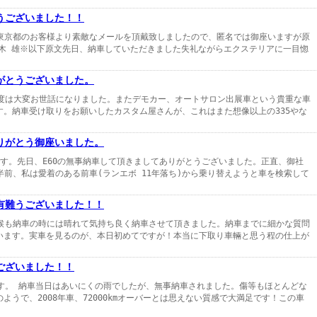
うございました！！
した東京都のお客様より素敵なメールを頂戴致しましたので、匿名では御座いますが原
青木 雄※以下原文先日、納車していただきました失礼ながらエクステリアに一目惚
がとうございました。
の度は大変お世話になりました。またデモカー、オートサロン出展車という貴重な車
す。納車受け取りをお願いしたカスタム屋さんが、これはまた想像以上の335やな
りがとう御座いました。
す。先日、E60の無事納車して頂きましてありがとうございました。正直、御社
年半前、私は愛着のある前車(ランエボ 11年落ち)から乗り替えようと車を検索して
有難うございました！！
。天候も納車の時には晴れて気持ち良く納車させて頂きました。納車までに細かな質問
います。実車を見るのが、本日初めてですが！本当に下取り車輛と思う程の仕上が
ございました！！
ます。 納車当日はあいにくの雨でしたが、無事納車されました。傷等もほとんどな
うで、2008年車、72000kmオーバーとは思えない質感で大満足です！この車