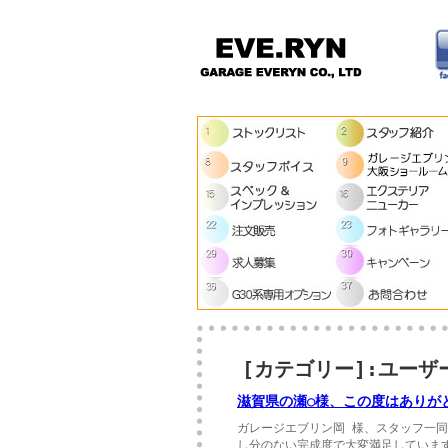
[カテゴリー]:ユーザ
滋賀県の瀬○様、この度はありが
ガレージエブリン岡 様、スタッフ一同
し分のない完成度で大変満足していま