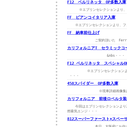
F12 ベルリネッタ OP多数入庫
※エブリンセレクションより、
FF ビアンコイタリア入庫
※エブリンセレクションより、フ
FF 納車前仕上げ
ご契約頂いた Ferrari 
カリフォルニアT セラミックコ
&nbs・・・
F12 ベルリネッタ スペシャルO
※エブリンセレクションより、フェ
・・・
458スパイダー OP多数入庫
※現車詳細画像集はこち
カリフォルニア 前後ロベルタ装
今回はエブリンセレクションより2
然吸気エンジ・・・
812スーパーファースト×スペー
本日、大阪府にお住いの弊社管