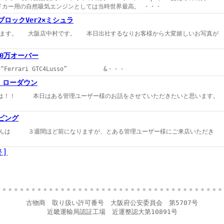
ードカー用の自然吸気エンジンとしては当時世界最高。 ・・・
ロックVer2×ミシュラ
す。 大阪店中村です。 本日出社するなりお客様から大変嬉しいお写真が
・
00万オーバー
Ferrari GTC4Lusso” &・・・
工、ローダウン
は！！ 本日はある管理ユーザー様のお話をさせていただきたいと思います。
ピング
は ３週間ほど前になりますが、とある管理ユーザー様にご来店いただき
終]
古物商 取り扱い許可番号 大阪府公安委員会 第5707号
近畿運輸局認証工場 近運整認大第10891号