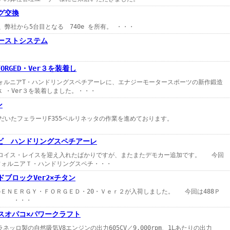
グ交換
台目となる 740e を所有。 ・・・
ゾーストシステム
・
RGED・Ver３を装着し
ルニアT・ハンドリングスペチアーレに、エナジーモータースポーツの新作鍛造
ock ・Ver３を装着しました。・・・
ン
だいたフェラーリF355ベルリネッタの作業を進めております。
ビ ハンドリングスペチアーレ
ロイス・レイスを迎え入れたばかりですが、またまたデモカー追加です。 今回
ォルニアＴ・ハンドリングスペチ・・・
ブロックVer2×チタン
モデルのＥＮＥＲＧＹ・ＦＯＲＧＥＤ・20・Ｖｅｒ２が入荷しました。 今回は488Ｐ
。 ・・・
スオパコ×パワークラフト
ッロ製の自然吸気V8エンジンの出力605CV／9,000rpm、1Lあたりの出力