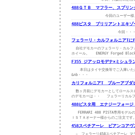
488ＧＴＢ マフラー、スプリン
今回のユーザー様、弊社から5
488ピスタ ブリリアントエキ
今回・・
フェラーリ・カルフォルニアTにFO
自社デモカーのフェラーリ・カルフォ
ホイール。 ENERGY Forged Bl
F355 ジアッロモデナ×ミシュラ
本日はタイヤ交換等でご入庫いた
&nb・・・
カリフォルニアT ブルーアブダ
数ヶ月前にデモカーとしてロールス
のデモカーは・・ フェラーリカルフ
488ピスタ用 エナジーフォージド
FERRARI 488 PISTA専用
ＩＳＴＡオーナー様からのご注文です
458スペチアーレ ビアンコアヴ
☆ フェラーリ458スペチアーレ マラネ