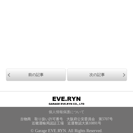
前の記事
次の記事
個人情報保護について
古物商 取り扱い許可番号 大阪府公安委員会 第5707号
近畿運輸局認証工場 近運整認大第10891号
© Garage EVE.RYN. All Rights Reserved.