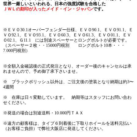
世界一厳しいといわれる、日本の強度試験を合格した
ＪＷＬの刻印が入ったメイド・イン・ジャパン
です。
※ＥＶＯ30.1オーバーフェンダー仕様、ＥＶＯ90.1、ＥＶＯ91.1、Ｅ
ＶＯ92.1、ＥＶＯ93.1、ＥＶＯ60.3、ＥＶＯ61.3、ＥＶＯ01.1、ＥＶ
Ｏ02.1、Ｇ11.1 には別途スペーサーとロングボルトが必要です。
（スペーサー２枚・・15000円税別 ロングボルト10本・・・
7.000円税別）
※全額入金確認後の正式発注となり、オーダー後のキャンセルは承
れませんので、予め御了承下さいませ。
※ ブラックポリッシュ以外は、ご注文後の塗装となり納期は約3〜
4週間
※ 在庫は日々変動しています。 納期等はスタッフにお問い合わ
せください。
※発送の場合は別途送料・10.000円ＴＡＸ
※遠方の顧客様は、タイプ６到着後に下取りホイールを送料元払い
（お客様ご負担）で弊社大阪店に発送してください。