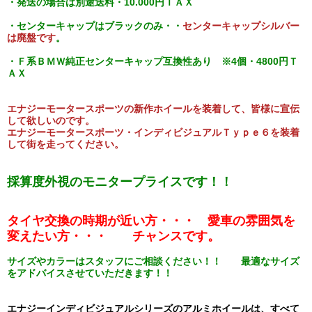
発送の場合は別途送料・10.000円ＴＡＸ
・
・センターキャップはブラックのみ・・
センターキャップシルバー
は廃盤です
。
・Ｆ系ＢＭＷ純正センターキャップ互換性あり ※4個・4800円Ｔ
ＡＸ
エナジーモータースポーツの新作ホイールを装着して、皆様に宣伝
して欲しいのです。
エナジーモータースポーツ・インディビジュアルＴｙｐｅ６を装着
して街を走ってください。
採算度外視のモニタープライスです！！
タイヤ交換の時期が近い方・・・ 愛車の雰囲気を
変えたい方・・・ チャンスです。
サイズやカラーはスタッフにご相談ください！！ 最適なサイズ
をアドバイスさせていただきます！！
エナジーインディビジュアルシリーズのアルミホイールは、すべて