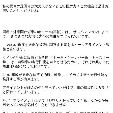
私の愛車の足回りは大丈夫かな？とご心配の方！この機会に是非お
問い合わせくださいね。
国産・外車問わず車のホイール(車軸)には、 サスペンションによっ
て、 さまざまな方向に大小の角度がつけられています。
これらの角度を適正な状態に調整する事をホイールアライメント調
整と言います。
タイヤが地面に設置する角度（ トー角・キャンバー角・キャスター
角 ）は、自動車の走行性能を向上させるために、それぞれ異なった
角度(数値)になっております。
4つの車輪が適正な位置で的確に動作し、 初めて本来の走行性能を
発揮する事が出来ます。 ...
アライメントがほんの少し狂っていただけで、車の操縦性はガラリ
と変わってしまいます。
ただ、アライメントはジワリジワリと狂っていくため、なかなか毎
日乗っていれば気付くことができません。